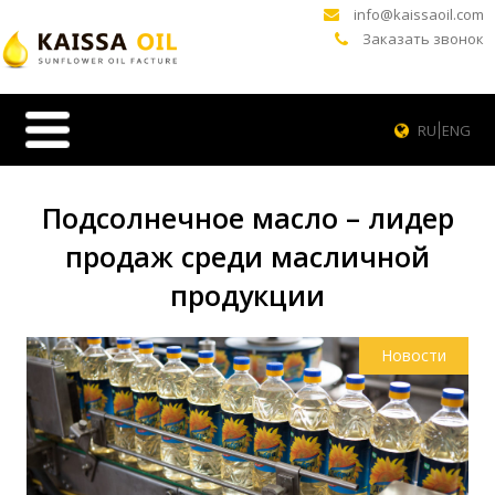
info@kaissaoil.com
Заказать звонок
RU
ENG
Подсолнечное масло – лидер
продаж среди масличной
продукции
Новости