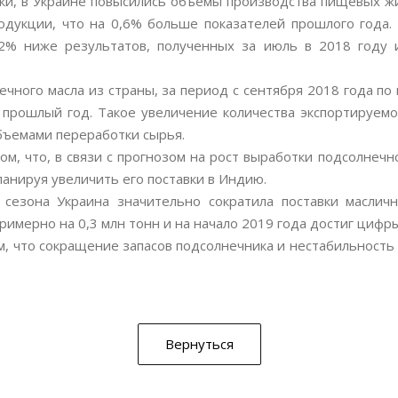
и, в Украине повысились объемы производства пищевых жир
родукции, что на 0,6% больше показателей прошлого года.
,2% ниже результатов, полученных за июль в 2018 году 
ного масла из страны, за период с сентября 2018 года по 
а прошлый год. Такое увеличение количества экспортируе
бъемами переработки сырья.
м, что, в связи с прогнозом на рост выработки подсолнечн
анируя увеличить его поставки в Индию.
 сезона Украина значительно сократила поставки маслич
имерно на 0,3 млн тонн и на начало 2019 года достиг цифры 
м, что сокращение запасов подсолнечника и нестабильность 
Вернуться